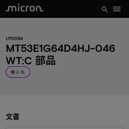
menu
search
LPDDR4
MT53E1G64D4HJ-046
WT:C 部品
購入先
文書