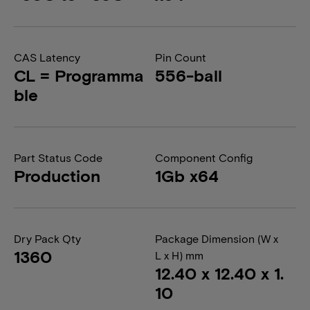
CAS Latency
Pin Count
CL = Programma
556-ball
ble
Part Status Code
Component Config
Production
1Gb x64
Dry Pack Qty
Package Dimension (W x
1360
L x H) mm
12.40 x 12.40 x 1.
10