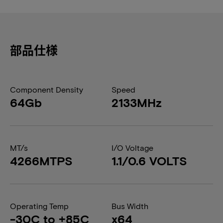
部品仕様
Component Density
Speed
64Gb
2133MHz
MT/s
I/O Voltage
4266MTPS
1.1/0.6 VOLTS
Operating Temp
Bus Width
-30C to +85C
x64