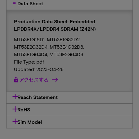
Data Sheet
Production Data Sheet: Embedded
LPDDR4X/LPDDR4 SDRAM (Z42N)
MT53E1G16D1, MT53E1G32D2,
MT53E2G32D4, MT53E4G32D8,
MT53E1G64D4, MT53E2G64D8
File Type: pdf
Updated: 2023-04-28
lock
アクセスする
Reach Statement
RoHS
Sim Model