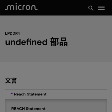
menu
search
LPDDR4
undefined 部品
文書
Reach Statement
REACH Statement