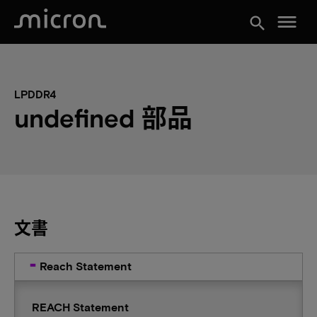
menu
search
LPDDR4
undefined 部品
文書
Reach Statement
REACH Statement