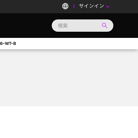
language
サインイン
keyboard_arrow_down
search
Search
Micron
Technology
6-WT-B