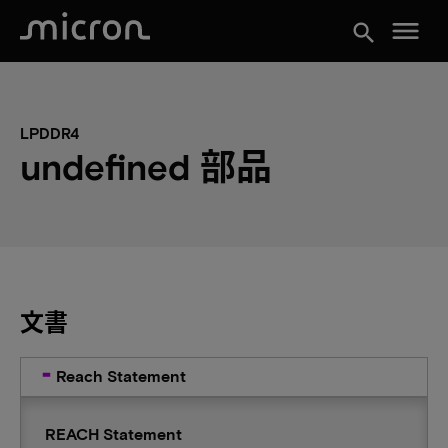
menu
search
LPDDR4
undefined 部品
文書
Reach Statement
REACH Statement