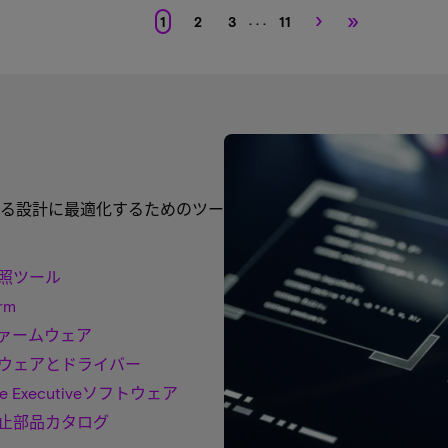
›
»
. . .
1
2
3
11
る設計に最適化するためのツー
照ツール
rm
ファームウェア
ウェアとドライバー
ge Executiveソフトウェア
止部品カタログ