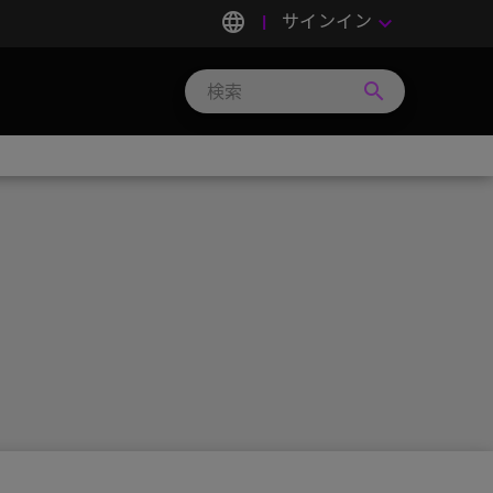
language
サインイン
keyboard_arrow_down
search
Search
Micron
Technology