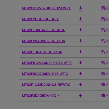
購入
download
MT62F512M32D1DS-020 WT:E
購入
download
MT62F2DCD8DL-DC X
購入
download
MT62F1DAD4CZ-DC Y6CP
購入
download
MT62F2BAD2DS-DC Y5BN
購入
download
MT62F1DD4EK-DC Y5BN
購入
download
MT62F512M64D2EK-026 WT:E
購入
download
MT62F4G32D8DV-026 WT:C
購入
download
MT62F1G32D2DS-031RFWT:C
購入
download
MT62F2DADBDM-DC X