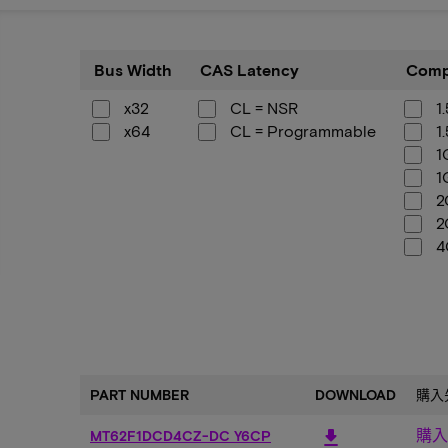
Bus
CAS
Compon
Bus Width
CAS Latency
Comp
Width
Latency
Config
x32
CL = NSR
1
x64
CL = Programmable
1
1
1
2
2
4
5
5
7
7
X
X
PART NUMBER
DOWNLOAD
購入
購入
download
MT62F1DCD4CZ-DC Y6CP