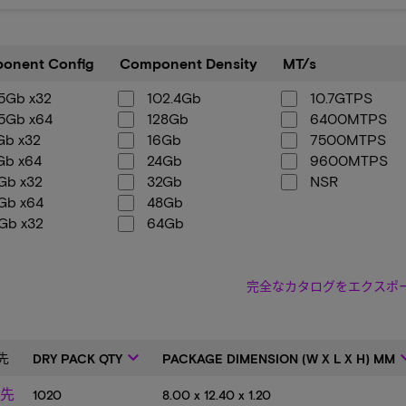
ent
Component
MT/s
onent Config
Component Density
MT/s
Density
.5Gb x32
102.4Gb
10.7GTPS
.5Gb x64
128Gb
6400MTPS
Gb x32
16Gb
7500MTPS
Gb x64
24Gb
9600MTPS
Gb x32
32Gb
NSR
Gb x64
48Gb
Gb x32
64Gb
12Mb x32
96Gb
12Mb x64
68Mb x32
完全なカタログをエクスポ
68Mb x64
32
64
keyboard_arrow_down
keyboard_
先
DRY PACK QTY
PACKAGE DIMENSION (W X L X H) MM
先
1020
8.00 x 12.40 x 1.20