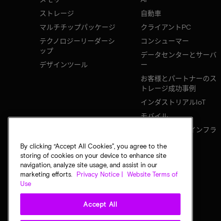
ストレージ
自動車
マルチチップパッケージ
クライアントPC
テクノロジーリーダーシ
コンシューマー
ップ
データセンターとサーバ
デザインツール
ー
お客様とパートナーのス
トレージ成功事例
インダストリアルIoT
モバイル
ネットワークのインフラ
ストラクチャ
By clicking “Accept All Cookies”, you agree to the
storing of cookies on your device to enhance site
navigation, analyze site usage, and assist in our
marketing efforts.
Privacy Notice |
Website Terms of
Use
Accept All