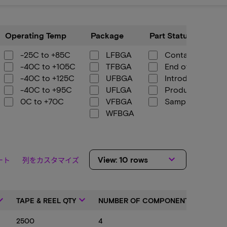
Operating
Package
Part
Operating Temp
Package
Part Status Code
Temp
Status
Code
-25C to +85C
LFBGA
Contact Sales
-40C to +105C
TFBGA
End of Life
-40C to +125C
UFBGA
Introduction
-40C to +95C
UFLGA
Production
0C to +70C
VFBGA
Sampling
WFBGA
keyboard_arrow_down
View: 10 rows
ート
列をカスタマイズ
arrow_down
keyboard_arrow_down
keyboard_arrow_down
TAPE & REEL QTY
NUMBER OF COMPONENTS
PA
2500
4
CO