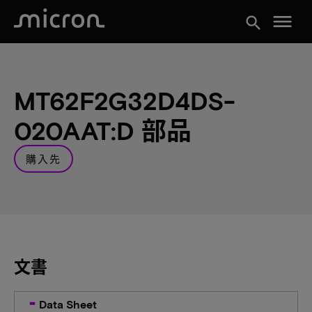
menu
search
MT62F2G32D4DS-
020AAT:D 部品
購入先
文書
Data Sheet