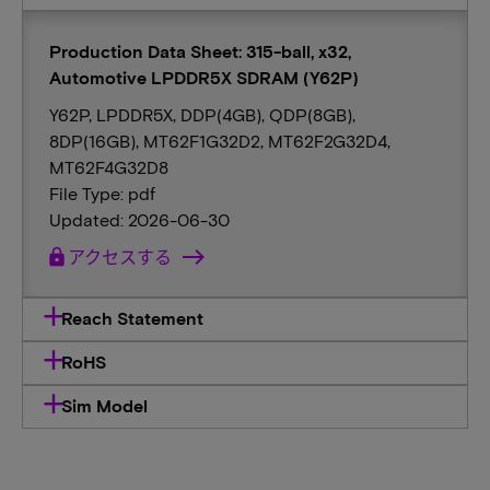
Production Data Sheet: 315-ball, x32,
Automotive LPDDR5X SDRAM (Y62P)
Y62P, LPDDR5X, DDP(4GB), QDP(8GB),
8DP(16GB), MT62F1G32D2, MT62F2G32D4,
MT62F4G32D8
File Type: pdf
Updated: 2026-06-30
lock
アクセスする
Reach Statement
RoHS
Sim Model