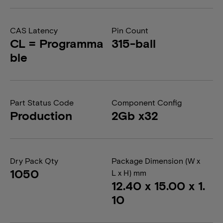
CAS Latency
Pin Count
CL = Programma
315-ball
ble
Part Status Code
Component Config
Production
2Gb x32
Dry Pack Qty
Package Dimension (W x
1050
L x H) mm
12.40 x 15.00 x 1.
10