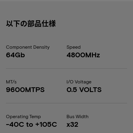
以下の部品仕様
Component Density
Speed
64Gb
4800MHz
MT/s
I/O Voltage
9600MTPS
0.5 VOLTS
Operating Temp
Bus Width
-40C to +105C
x32