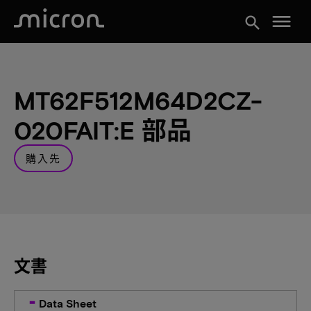
menu
search
MT62F512M64D2CZ-
020FAIT:E 部品
購入先
文書
Data Sheet