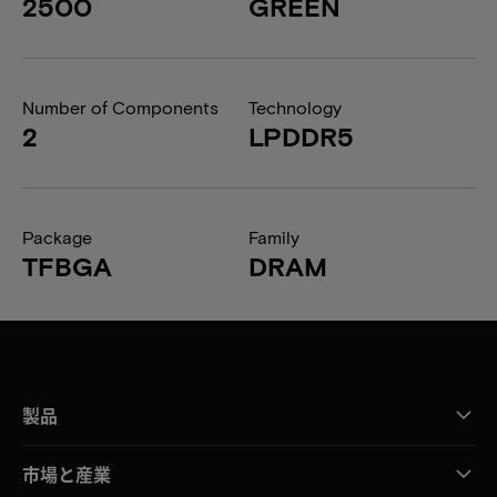
2500
GREEN
Number of Components
Technology
2
LPDDR5
Package
Family
TFBGA
DRAM
製品
市場と産業