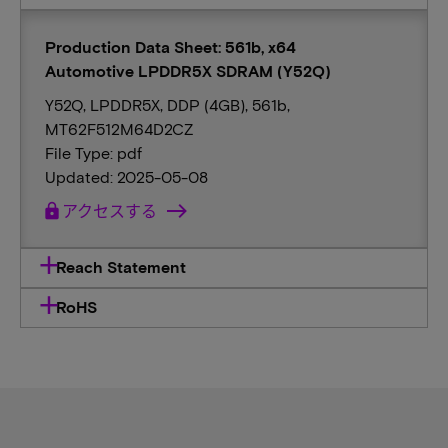
Production Data Sheet: 561b, x64
Automotive LPDDR5X SDRAM (Y52Q)
Y52Q, LPDDR5X, DDP (4GB), 561b,
MT62F512M64D2CZ
File Type: pdf
Updated: 2025-05-08
lock
アクセスする
Reach Statement
RoHS