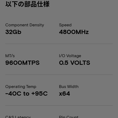
以下の部品仕様
Component Density
Speed
32Gb
4800MHz
MT/s
I/O Voltage
9600MTPS
0.5 VOLTS
Operating Temp
Bus Width
-40C to +95C
x64
CAS Latency
Pin Count