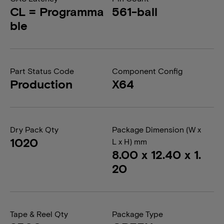
CL = Programma
561-ball
ble
Part Status Code
Component Config
Production
X64
Dry Pack Qty
Package Dimension (W x
1020
L x H) mm
8.00 x 12.40 x 1.
20
Tape & Reel Qty
Package Type