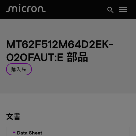
menu
search
MT62F512M64D2EK-
020FAUT:E 部品
購入先
文書
Data Sheet