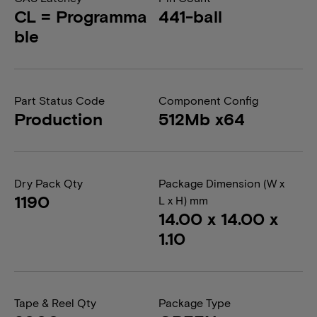
CL = Programma
441-ball
ble
Part Status Code
Component Config
Production
512Mb x64
Dry Pack Qty
Package Dimension (W x
1190
L x H) mm
14.00 x 14.00 x
1.10
Tape & Reel Qty
Package Type