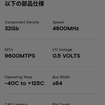
以下の部品仕様
Component Density
Speed
32Gb
4800MHz
MT/s
I/O Voltage
9600MTPS
0.5 VOLTS
Operating Temp
Bus Width
-40C to +125C
x64
CAS Latency
Pin Count