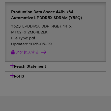
Production Data Sheet: 441b, x64
Automotive LPDDR5X SDRAM (Y52Q)
Y52Q, LPDDR5X, DDP (4GB), 441b,
MT62F512M64D2EK
File Type: pdf
Updated: 2025-05-09
lock
アクセスする
Reach Statement
RoHS