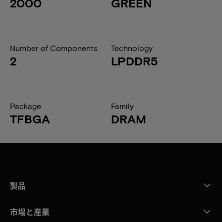
2000
GREEN
Number of Components
Technology
2
LPDDR5
Package
Family
TFBGA
DRAM
製品
市場と産業