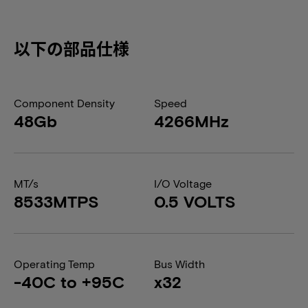
以下の部品仕様
Component Density
Speed
48Gb
4266MHz
MT/s
I/O Voltage
8533MTPS
0.5 VOLTS
Operating Temp
Bus Width
-40C to +95C
x32