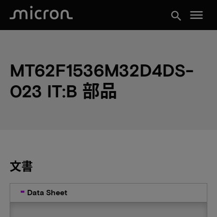
menu
search
MT62F1536M32D4DS-
023 IT:B 部品
文書
Data Sheet