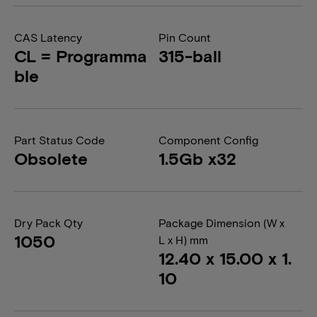
CAS Latency
Pin Count
CL = Programma
315-ball
ble
Part Status Code
Component Config
Obsolete
1.5Gb x32
Dry Pack Qty
Package Dimension (W x
1050
L x H) mm
12.40 x 15.00 x 1.
10