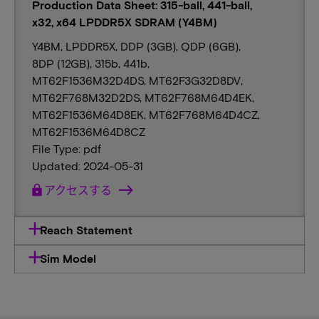
Production Data Sheet: 315-ball, 441-ball,
x32, x64 LPDDR5X SDRAM (Y4BM)
Y4BM, LPDDR5X, DDP (3GB), QDP (6GB),
8DP (12GB), 315b, 441b,
MT62F1536M32D4DS, MT62F3G32D8DV,
MT62F768M32D2DS, MT62F768M64D4EK,
MT62F1536M64D8EK, MT62F768M64D4CZ,
MT62F1536M64D8CZ
File Type: pdf
Updated: 2024-05-31
lock
アクセスする
Reach Statement
Sim Model