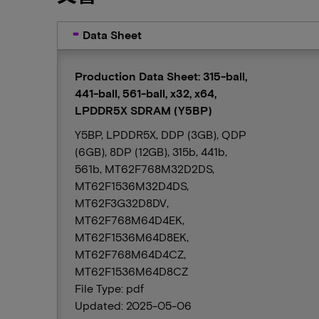
Data Sheet
Production Data Sheet: 315-ball,
441-ball, 561-ball, x32, x64,
LPDDR5X SDRAM (Y5BP)
Y5BP, LPDDR5X, DDP (3GB), QDP
(6GB), 8DP (12GB), 315b, 441b,
561b, MT62F768M32D2DS,
MT62F1536M32D4DS,
MT62F3G32D8DV,
MT62F768M64D4EK,
MT62F1536M64D8EK,
MT62F768M64D4CZ,
MT62F1536M64D8CZ
File Type: pdf
Updated: 2025-05-06