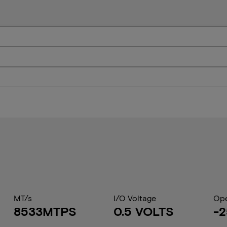
MT/s
I/O Voltage
Ope
8533MTPS
0.5 VOLTS
-2