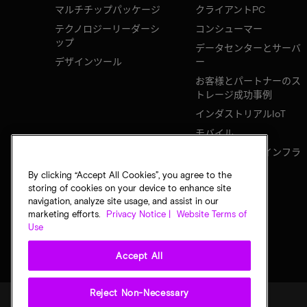
マルチチップパッケージ
クライアントPC
テクノロジーリーダーシ
コンシューマー
ップ
データセンターとサーバ
デザインツール
ー
お客様とパートナーのス
トレージ成功事例
インダストリアルIoT
モバイル
ネットワークのインフラ
ストラクチャ
By clicking “Accept All Cookies”, you agree to the
storing of cookies on your device to enhance site
navigation, analyze site usage, and assist in our
marketing efforts.
Privacy Notice |
Website Terms of
Use
Accept All
Reject Non-Necessary