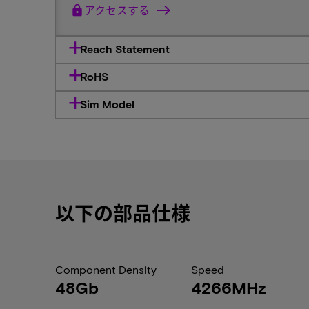
lock
アクセスする
Reach Statement
RoHS
Sim Model
以下の部品仕様
Component Density
Speed
48Gb
4266MHz