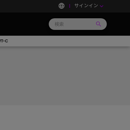
language
サインイン
keyboard_arrow_down
search
Search
Micron
Technology
WT-C