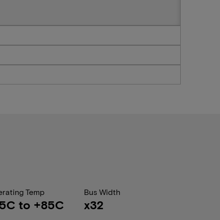
rating Temp
Bus Width
5C to +85C
x32