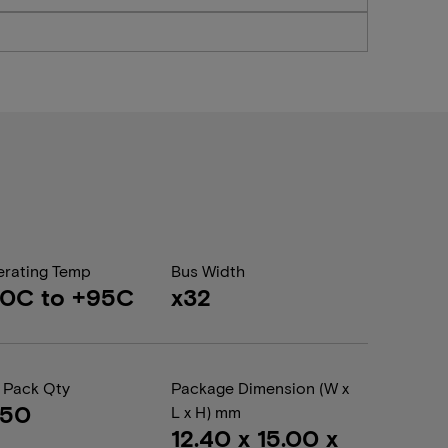
rating Temp
Bus Width
40C to +95C
x32
 Pack Qty
Package Dimension (W x
050
L x H) mm
12.40 x 15.00 x