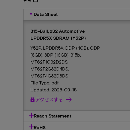
Data Sheet
315-Ball, x32 Automotive
LPDDR5X SDRAM (Y52P)
Y52P, LPDDR5X, DDP (4GB), QDP
(8GB), 8DP (16GB), 315b,
MT62F1G32D2DS,
MT62F2G32D4DS,
MT62F4G32D8DS
File Type: pdf
Updated: 2025-09-15
lock
アクセスする
Reach Statement
RoHS