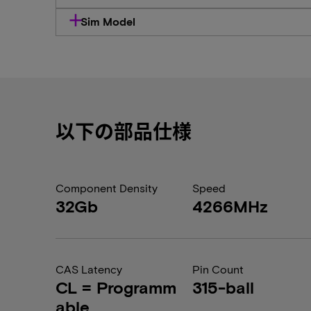
Sim Model
以下の部品仕様
Component Density
Speed
32Gb
4266MHz
CAS Latency
Pin Count
CL = Programm
315-ball
able