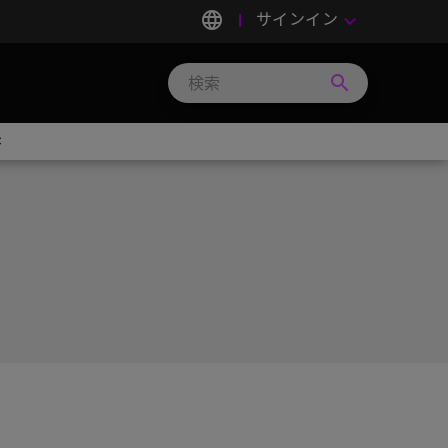
language
サインイン
keyboard_arrow_down
search
Search
Micron
Technology
C