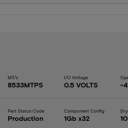
MT/s
I/O Voltage
Ope
8533MTPS
0.5 VOLTS
-
Part Status Code
Component Config
Dry
Production
1Gb x32
1