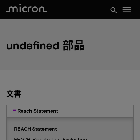
menu
search
undefined 部品
文書
Reach Statement
REACH Statement
REACH: Registration, Evaluation,