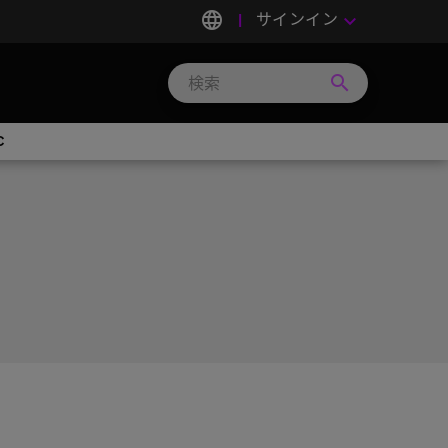
language
サインイン
keyboard_arrow_down
search
Search
Micron
Technology
C