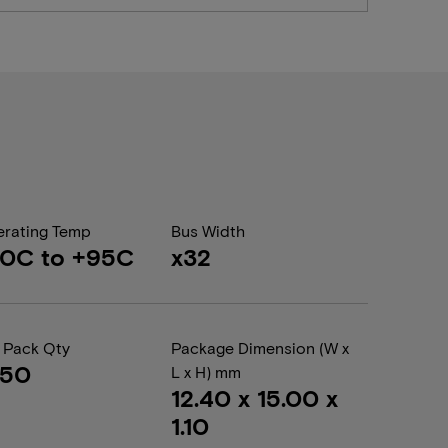
rating Temp
Bus Width
40C to +95C
x32
 Pack Qty
Package Dimension (W x
050
L x H) mm
12.40 x 15.00 x
1.10