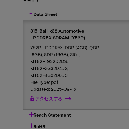
Data Sheet
315-Ball, x32 Automotive
LPDDR5X SDRAM (Y52P)
Y52P, LPDDR5X, DDP (4GB), QDP
(8GB), 8DP (16GB), 315b,
MT62F1G32D2DS,
MT62F2G32D4DS,
MT62F4G32D8DS
File Type: pdf
Updated: 2025-09-15
lock
アクセスする
Reach Statement
RoHS