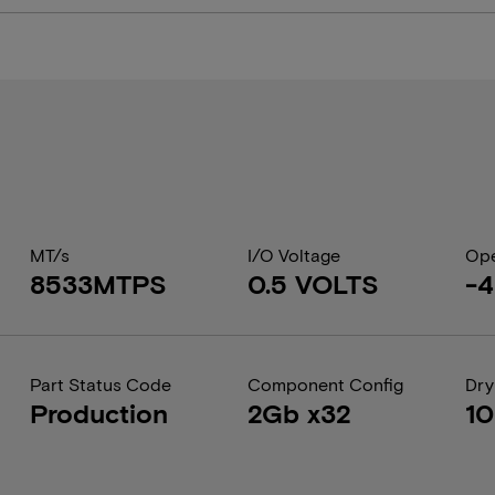
MT/s
I/O Voltage
Ope
8533MTPS
0.5 VOLTS
-
Part Status Code
Component Config
Dry
Production
2Gb x32
1