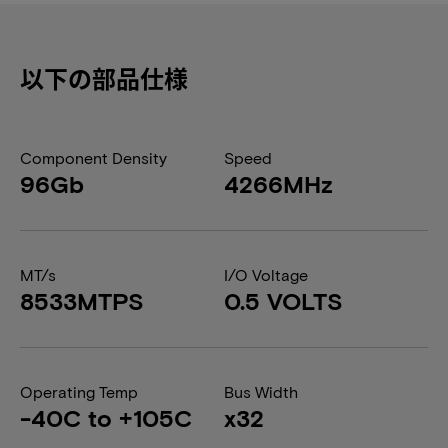
以下の部品仕様
Component Density
Speed
96Gb
4266MHz
MT/s
I/O Voltage
8533MTPS
0.5 VOLTS
Operating Temp
Bus Width
-40C to +105C
x32