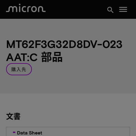
menu
search
MT62F3G32D8DV-023
AAT:C 部品
購入先
文書
Data Sheet