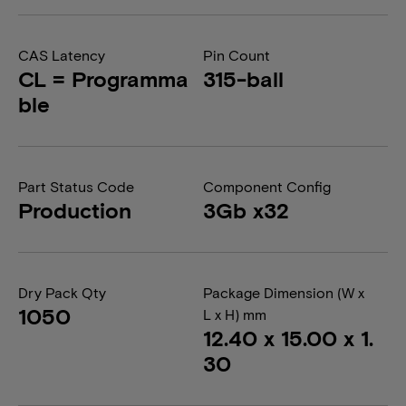
CAS Latency
Pin Count
CL = Programma
315-ball
ble
Part Status Code
Component Config
Production
3Gb x32
Dry Pack Qty
Package Dimension (W x
1050
L x H) mm
12.40 x 15.00 x 1.
30