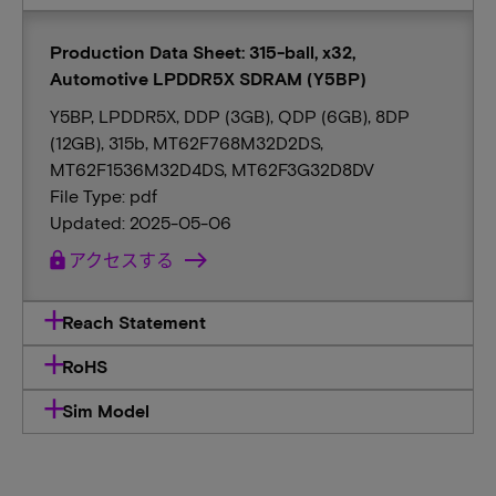
Production Data Sheet: 315-ball, x32,
Automotive LPDDR5X SDRAM (Y5BP)
Y5BP, LPDDR5X, DDP (3GB), QDP (6GB), 8DP
(12GB), 315b, MT62F768M32D2DS,
MT62F1536M32D4DS, MT62F3G32D8DV
File Type: pdf
Updated: 2025-05-06
lock
アクセスする
Reach Statement
RoHS
Sim Model