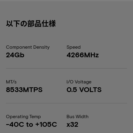
以下の部品仕様
Component Density
Speed
24Gb
4266MHz
MT/s
I/O Voltage
8533MTPS
0.5 VOLTS
Operating Temp
Bus Width
-40C to +105C
x32