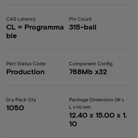
CAS Latency
Pin Count
CL = Programma
315-ball
ble
Part Status Code
Component Config
Production
768Mb x32
Dry Pack Qty
Package Dimension (W x
1050
L x H) mm
12.40 x 15.00 x 1.
10