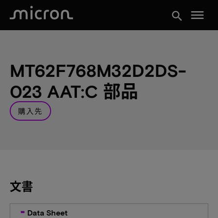
menu
search
MT62F768M32D2DS-
023 AAT:C 部品
購入先
文書
Data Sheet