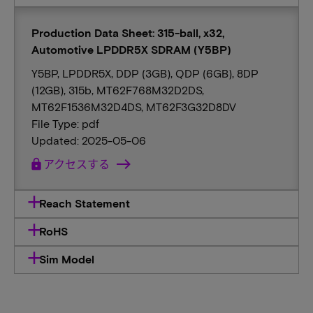
Production Data Sheet: 315-ball, x32,
Automotive LPDDR5X SDRAM (Y5BP)
Y5BP, LPDDR5X, DDP (3GB), QDP (6GB), 8DP
(12GB), 315b, MT62F768M32D2DS,
MT62F1536M32D4DS, MT62F3G32D8DV
File Type: pdf
Updated: 2025-05-06
lock
アクセスする
Reach Statement
RoHS
Sim Model