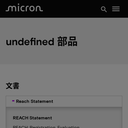
menu
search
undefined 部品
文書
Reach Statement
REACH Statement
REACH: Registration, Evaluation,