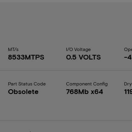
MT/s
I/O Voltage
Ope
8533MTPS
0.5 VOLTS
-4
Part Status Code
Component Config
Dry
Obsolete
768Mb x64
11