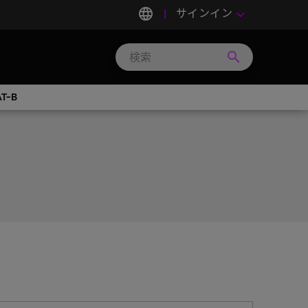
language
サインイン
keyboard_arrow_down
search
Search
Micron
Technology
T-B