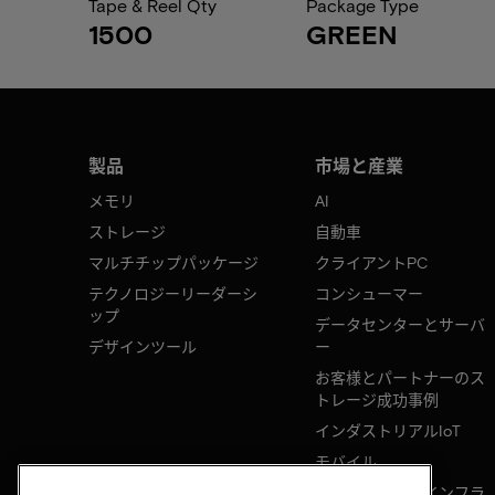
Tape & Reel Qty
Package Type
1500
GREEN
製品
市場と産業
メモリ
AI
ストレージ
自動車
マルチチップパッケージ
クライアントPC
テクノロジーリーダーシ
コンシューマー
ップ
データセンターとサーバ
デザインツール
ー
お客様とパートナーのス
トレージ成功事例
インダストリアルIoT
モバイル
ネットワークのインフラ