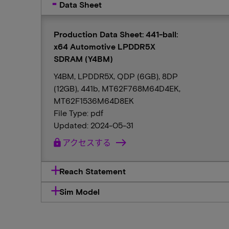
Data Sheet
Production Data Sheet: 441-ball:
x64 Automotive LPDDR5X
SDRAM (Y4BM)
Y4BM, LPDDR5X, QDP (6GB), 8DP
(12GB), 441b, MT62F768M64D4EK,
MT62F1536M64D8EK
File Type: pdf
Updated: 2024-05-31
lock
アクセスする
Reach Statement
Sim Model