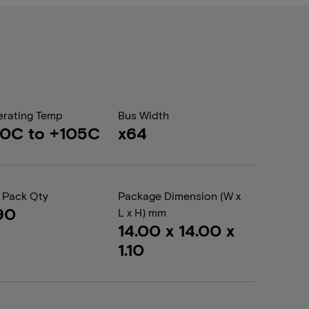
rating Temp
Bus Width
0C to +105C
x64
 Pack Qty
Package Dimension (W x
90
L x H) mm
14.00 x 14.00 x
1.10