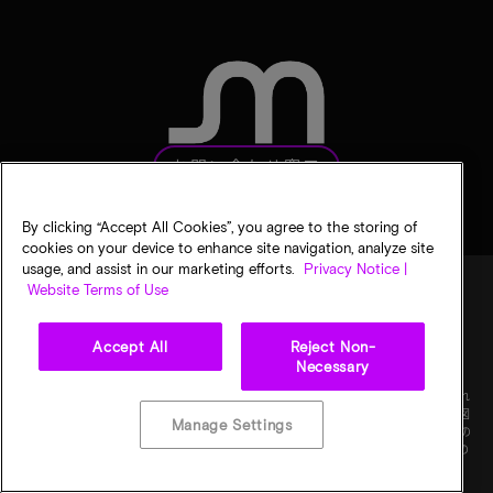
お問い合わせ窓口
By clicking “Accept All Cookies”, you agree to the storing of
cookies on your device to enhance site navigation, analyze site
usage, and assist in our marketing efforts.
Privacy Notice |
Website Terms of Use
法的通知
マイクロンのプライバシー通知
販売条件
Accept All
Reject Non-
プライバシーに関する選択
Necessary
©
2026
Micron Technology, Inc. All rights reserved. 情報、製品、仕様は予告なく変更され
ることがあります。すべての情報は何らの保証なく「現状有姿」の状態で提供されます。図
Manage Settings
画の縮尺は正確ではありません。マイクロン、マイクロンのロゴ、およびその他のすべての
マイクロンの商標はMicron Technology, Inc.に帰属します。他のすべての商標はそれぞれの
権利者に帰属します。