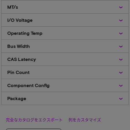
MT/s
MT/s
I/O
I/O Voltage
Voltage
Operating
Operating Temp
Temp
Bus
Bus Width
Width
CAS
CAS Latency
Latency
Pin
Pin Count
Count
Component
Component Config
Config
Package
Package
完全なカタログをエクスポート
列をカスタマイズ