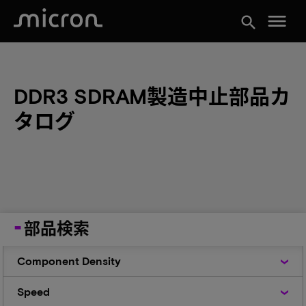
menu
search
DDR3 SDRAM製造中止部品カ
タログ
部品検索
Component
Component Density
Density
Speed
Speed