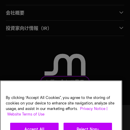
会社概要
投資家向け情報（IR）
お問い合わせ窓口
By clicking “Accept All Cookies”, you agree to the storing of
cookies on your device to enhance site navigation, analyze site
usage, and assist in our marketing efforts.
Privacy Notice |
Website Terms of Use
法的通知
マイクロンのプライバシー通知
販売条件
Accept All
Reject Non-