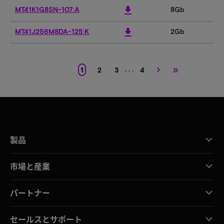
download
MT41K1G8SN-107:A
8Gb
download
MT41J256M8DA-125:K
2Gb
›
»
. . .
1
2
3
4
製品
市場と産業
パートナー
セールスとサポート