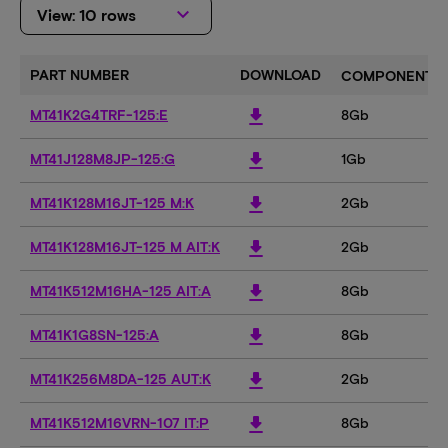
keyboard_arrow_down
View: 10 rows
PART NUMBER
DOWNLOAD
COMPONENT D
download
MT41K2G4TRF-125:E
8Gb
download
MT41J128M8JP-125:G
1Gb
download
MT41K128M16JT-125 M:K
2Gb
download
MT41K128M16JT-125 M AIT:K
2Gb
download
MT41K512M16HA-125 AIT:A
8Gb
download
MT41K1G8SN-125:A
8Gb
download
MT41K256M8DA-125 AUT:K
2Gb
download
MT41K512M16VRN-107 IT:P
8Gb