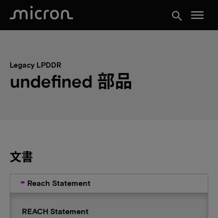
menu
search
Legacy LPDDR
undefined 部品
文書
Reach Statement
REACH Statement