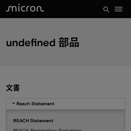
menu
search
undefined 部品
文書
Reach Statement
REACH Statement
REACH: Registration, Evaluation,