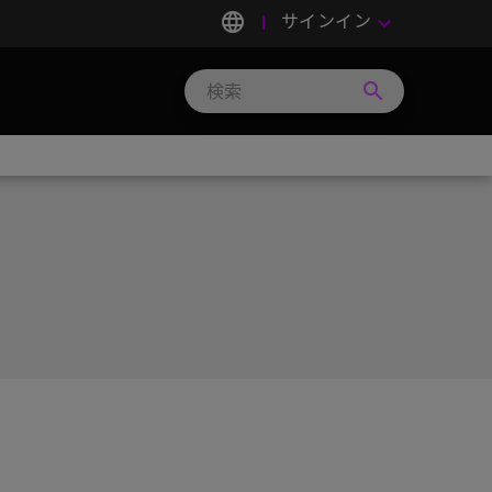
language
サインイン
keyboard_arrow_down
search
Search
Micron
Technology