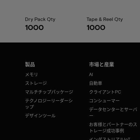
Dry Pack Qty
Tape & Reel Qty
1000
1000
製品
市場と産業
メモリ
AI
ストレージ
自動車
マルチチップパッケージ
クライアントPC
テクノロジーリーダーシ
コンシューマー
ップ
データセンターとサーバ
デザインツール
ー
お客様とパートナーのス
トレージ成功事例
インダストリアルIoT