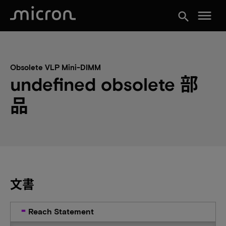
menu
search
Obsolete VLP Mini-DIMM
undefined obsolete 部
品
文書
Reach Statement