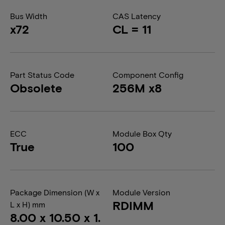
Bus Width
CAS Latency
x72
CL = 11
Part Status Code
Component Config
Obsolete
256M x8
ECC
Module Box Qty
True
100
Package Dimension (W x
Module Version
RDIMM
L x H) mm
8.00 x 10.50 x 1.