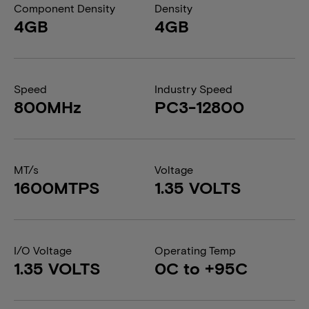
Component Density
Density
4GB
4GB
Speed
Industry Speed
800MHz
PC3-12800
MT/s
Voltage
1600MTPS
1.35 VOLTS
I/O Voltage
Operating Temp
1.35 VOLTS
0C to +95C