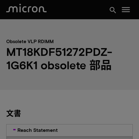
menu
search
Obsolete VLP RDIMM
MT18KDF51272PDZ-
1G6K1 obsolete 部品
文書
Reach Statement