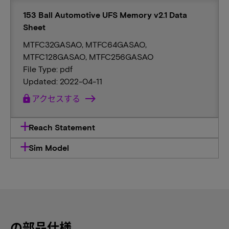
153 Ball Automotive UFS Memory v2.1 Data
Sheet
MTFC32GASAO, MTFC64GASAO,
MTFC128GASAO, MTFC256GASAO
File Type: pdf
Updated: 2022-04-11
lock
アクセスする
Reach Statement
Sim Model
の部品仕様