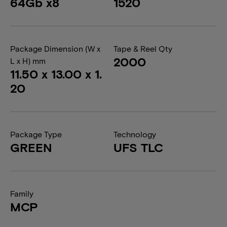
64Gb x8
1520
Package Dimension (W x
Tape & Reel Qty
2000
L x H) mm
11.50 x 13.00 x 1.
20
Package Type
Technology
GREEN
UFS TLC
Family
MCP