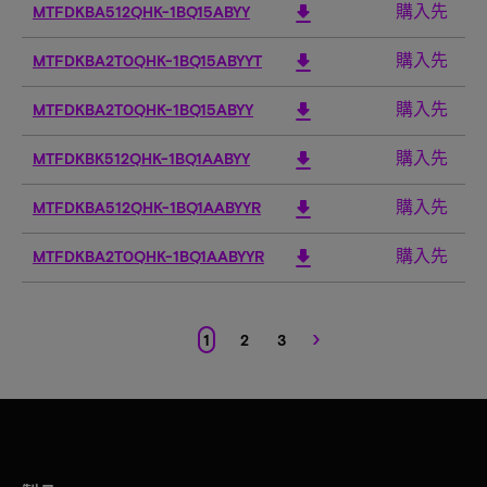
購入先
download
MTFDKBA512QHK-1BQ15ABYY
5
購入先
download
MTFDKBA2T0QHK-1BQ15ABYYT
2
購入先
download
MTFDKBA2T0QHK-1BQ15ABYY
2
購入先
download
MTFDKBK512QHK-1BQ1AABYY
5
購入先
download
MTFDKBA512QHK-1BQ1AABYYR
5
購入先
download
MTFDKBA2T0QHK-1BQ1AABYYR
2
›
1
2
3