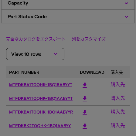
Capacity
Part
Part Status Code
Status
Code
完全なカタログをエクスポート
列をカスタマイズ
keyboard_arrow_down
View: 10 rows
PART NUMBER
DOWNLOAD
購入先
C
購入先
download
MTFDKBA1T0QHK-1BQ15ABYYT
1T
購入先
download
MTFDKBA1T0QHK-1BQ1AABYYT
1T
購入先
download
MTFDKBA1T0QHK-1BQ1AABYYR
1T
購入先
download
MTFDKBK2T0QHK-1BQ1AABYY
2