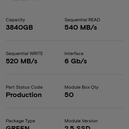
Capacity
Sequential READ
3840GB
540 MB/s
Sequential WRITE
Interface
520 MB/s
6 Gb/s
Part Status Code
Module Box Qty
Production
50
Package Type
Module Version
GREEN
2.5 SSD