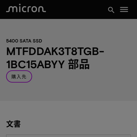
menu
search
5400 SATA SSD
MTFDDAK3T8TGB-
1BC15ABYY 部品
購入先
文書