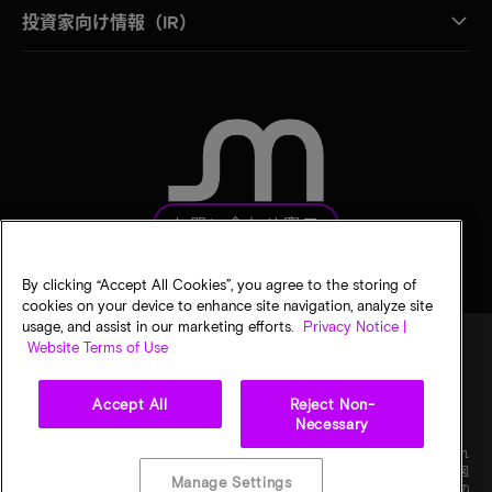
投資家向け情報（IR）
お問い合わせ窓口
By clicking “Accept All Cookies”, you agree to the storing of
cookies on your device to enhance site navigation, analyze site
usage, and assist in our marketing efforts.
Privacy Notice |
Website Terms of Use
法的通知
マイクロンのプライバシー通知
販売条件
Accept All
Reject Non-
プライバシーに関する選択
Necessary
©
2026
Micron Technology, Inc. All rights reserved. 情報、製品、仕様は予告なく変更され
ることがあります。すべての情報は何らの保証なく「現状有姿」の状態で提供されます。図
Manage Settings
画の縮尺は正確ではありません。マイクロン、マイクロンのロゴ、およびその他のすべての