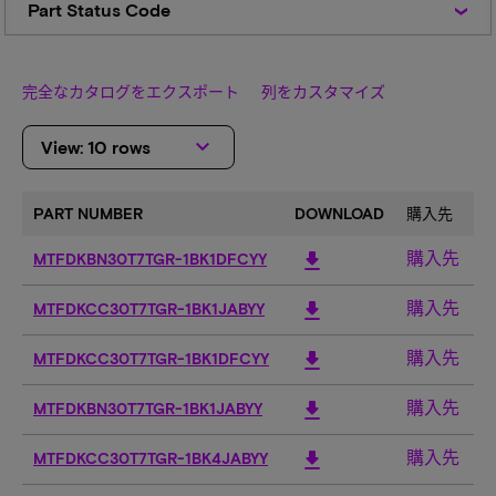
Part Status Code
Status
Code
完全なカタログをエクスポート
列をカスタマイズ
keyboard_arrow_down
View: 10 rows
PART NUMBER
DOWNLOAD
購入先
C
購入先
download
MTFDKBN30T7TGR-1BK1DFCYY
3
購入先
download
MTFDKCC30T7TGR-1BK1JABYY
3
購入先
download
MTFDKCC30T7TGR-1BK1DFCYY
3
購入先
download
MTFDKBN30T7TGR-1BK1JABYY
3
購入先
download
MTFDKCC30T7TGR-1BK4JABYY
3