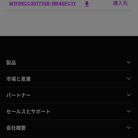
購入先
download
MTFDKCC30T7TGR-1BK4DFCYY
3
製品
市場と産業
パートナー
セールスとサポート
会社概要