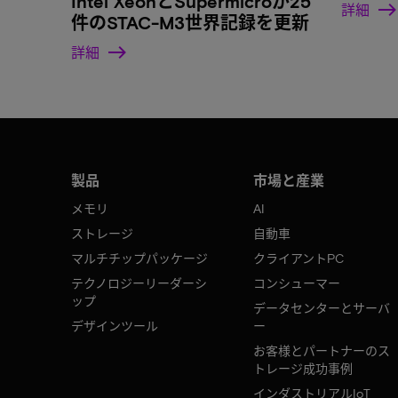
Intel XeonとSupermicroが25
詳細
件のSTAC-M3世界記録を更新
詳細
製品
市場と産業
メモリ
AI
ストレージ
自動車
マルチチップパッケージ
クライアントPC
テクノロジーリーダーシ
コンシューマー
ップ
データセンターとサーバ
デザインツール
ー
お客様とパートナーのス
トレージ成功事例
インダストリアルIoT