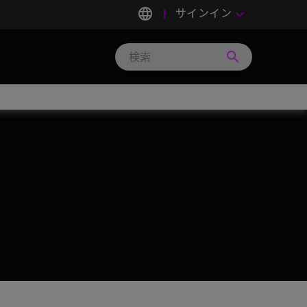
language
サインイン
keyboard_arrow_down
search
Search
Micron
Technology