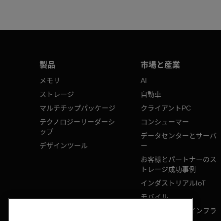
製品
市場と産業
メモリ
AI
ストレージ
自動車
マルチチップパッケージ
クライアントPC
テクノロジーリーダーシ
コンシューマー
ップ
データセンターとサーバ
デザインツール
ー
お客様とパートナーのス
トレージ成功事例
インダストリアルIoT
モバイル
ネットワークのインフラ
ストラクチャ