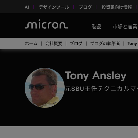
AI
デザインツール
ブログ
投資家向け情報
製品
市場と産業
ホーム
会社概要
ブログ
ブログの執筆者
Tony
Tony Ansley
元SBU主任テクニカル