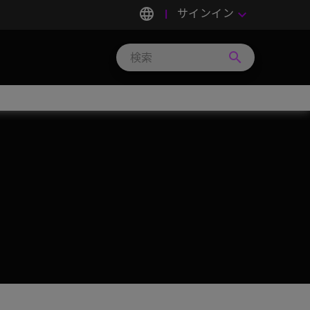
language
サインイン
keyboard_arrow_down
search
Search
Micron
Technology