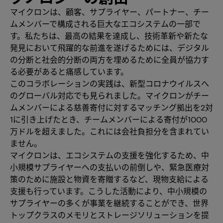
マイクロンは、顧客、サプライヤー、パートナー、チー
ムメンバーで構成される巨大なエコシステムの一部で
す。私たちは、最高の結果を達成し、技術革新や新たな
発見において飛躍的な前進を遂げるためには、デジタル
の分断と社会的分断の両方を埋めるために全員が協力す
る必要があると痛感しています。
このコラボレーションの実践は、新型コロナウイルスへ
のグローバル対応でも見られました。マイクロンがチー
ムメンバーによる慈善寄付に対するマッチング拠出を2対
1に引き上げたとき、チームメンバーによる寄付が1000
万ドルを超えました。これには会社負担分を含まれてい
ません。
マイクロンは、エコシステムの支援を強化するため、中
小規模サプライヤーへの支払いの前倒しや、緊急医療対
策のために施設と物資を寄贈するなど、現物支給による
支援も行っています。こうした活動により、中小規模の
サプライヤーの多くが事業を継続することができ、世界
トップクラスのメモリとストレージソリューションを提