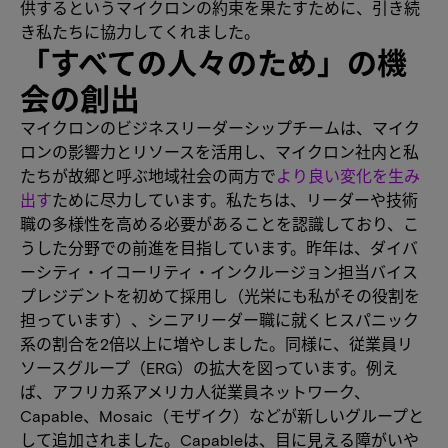
供するというマイクロンの約束を果たすために、引き続
き私たちに協力してくれました。
「すべての人々のため」の機
会の創出
マイクロンのビジネスリーダーシップチームは、マイク
ロンの影響力とリソースを活用し、マイクロン社内と私
たちが故郷と呼ぶ地域社会の両方で
より良い変化を生み
出す
ために尽力しています。私たちは、リーダーや技術
職の多様性を高める必要があることを認識しており、こ
うした分野での前進を目指しています。昨年は、ダイバ
ーシティ・イコーリティ・インクルージョン担当バイス
プレジデントを初めて採用し（光栄にも私がその役割を
担っています）、シニアリーダー職に就くヒスパニック
系の割合を2倍以上に増やしました。同様に、従業員リ
ソースグループ（ERG）の拡大を図っています。例え
ば、アフリカ系アメリカ人従業員ネットワーク、
Capable、Mosaic（モザイク）などが新しいグループと
して追加されました。Capableは、目に見える障がいや