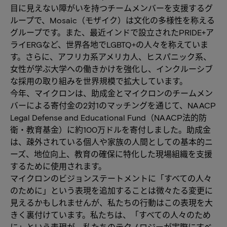
目に見えない障がいを持つチームメンバーを支援するグ
ループで、Mosaic（モザイク）は文化の多様性を称える
グループです。また、最近インドで設立されたPRIDE+ア
ライERGなど、世界各地でLGBTQ+の人々を称えていま
す。さらに、アフリカ系アメリカ人、ヒスパニック系、
女性が学ぶ大学への働きかけを強化し、インクルーシブ
な採用の取り組みを世界規模で拡大しています。
今年、マイクロンは、助成金とマイクロンのチームメン
バーによる寄付金の2対1のマッチングを通じて、NAACP
Legal Defense and Educational Fund（NAACP法的防
衛・教育基金）に約100万ドルを寄付しました。助成金
は、疎外されている個人や家族の人間としての基本的ニ
ーズ、地位向上、教育の確保に特化した現場組織を支援
するために使用されます。
マイクロンのビジョンステートメントに「すべての人々
のために」という表現を追加することは微々たる変更に
見えるかもしれませんが、私たちの行動はこの表現を大
きく裏付けています。私たちは、「すべての人々のため
に」という表現が、私たちのテクノロジーが実際にすべ