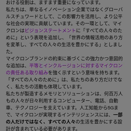
おける役割は、ますます重要になっています。
私たちは、単なるイノベーション企業ではなくグローバ
ルスチュワードとして、この影響力を活用し、より公平
な社会の実現に貢献しています。その一環として、マイ
クロンは
ビジョンステートメント
に「すべての人々のた
めに」という表現を追加し、「世界の情報活用のあり方
を変革し、すべての人々の生活を豊かにする」としまし
た。
マイクロンブランドの約束に基づくこの強力かつ意図的
な追加は、
平等とインクルージョンに対するマイクロン
の責任ある取り組み
を強く示すという意味を持ちます。
「すべての人々のために」は、私たちのあり方だけでな
く、私たちの活動も体現しています。
私たちが製造するメモリとソリューションは、何百万人
もの人々が日々利用するコンピューター、電話、自動
車、テクノロジーを支えています。人工知能から5Gま
で、マイクロンが実現するインテリジェンスには、
一部
の人だけではなく、すべての人々
の生活を豊かにする設
計が含まれている必要があります。