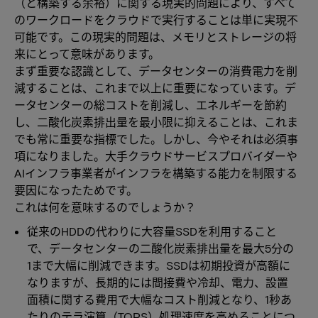
（と構築する余裕）に関する現実的問題により、すべて
のワークロードをクラウドで実行することは単に実現不
可能です。この現実的問題は、メモリとストレージの将
来にとって意味があります。
まず重要な認識として、データセンターの消費電力を削
減することは、これまで以上に重要になっています。デ
ータセンターの総コストを削減し、エネルギーを節約
し、二酸化炭素排出量を最小限に抑えることは、これま
でも常に重要な指標でした。しかし、今やそれは必須事
項になりました。大手クラウドサービスプロバイダーや
AIインフラ事業者がインフラを構築する能力を制限する
要因になったためです。
これは何を意味するのでしょうか？
従来のHDDの代わりに大容量SSDを利用すること
で、データセンターの二酸化炭素排出量を最大5分の
1まで大幅に削減できます。SSDは初期投資が高額に
なりますが、長期的には間接費や冷却、電力、設置
面積に関する費用で大幅なコスト削減となり、1秒あ
たりのテラ演算（TOPS）処理速度を高めることにつ