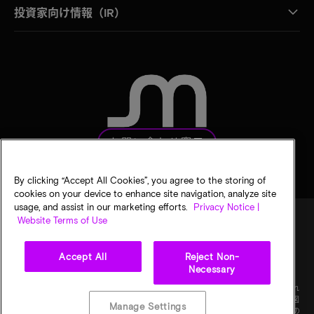
投資家向け情報（IR）
お問い合わせ窓口
By clicking “Accept All Cookies”, you agree to the storing of
cookies on your device to enhance site navigation, analyze site
usage, and assist in our marketing efforts.
Privacy Notice |
Website Terms of Use
法的通知
マイクロンのプライバシー通知
販売条件
Accept All
Reject Non-
プライバシーに関する選択
Necessary
©
2026
Micron Technology, Inc. All rights reserved. 情報、製品、仕様は予告なく変更され
ることがあります。すべての情報は何らの保証なく「現状有姿」の状態で提供されます。図
Manage Settings
画の縮尺は正確ではありません。マイクロン、マイクロンのロゴ、およびその他のすべての