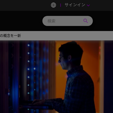
language
サインイン
keyboard_arrow_down
search
Search
Micron
Technology
ージの概念を一新