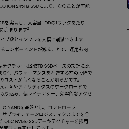
600 ION 245TB SSDにより、次のことが可能
.9PBを実現し、大容量HDDの1ラックあたり
2
的に高まります
ライブ数とインフラを大幅に削減できます
なるコンポーネントが減ることで、運用も簡
テクチャーは245TB SSDベースの設計に比
2
あり
、パフォーマンスを考慮する前の段階で
のコストが高くなることが明らかです。
ん。AIやアナリティクスのワークロードで
取り込み、低レイテンシー、効率的なアクセ
on G9 QLC NANDを基盤とし、コントローラ、
造、サプライチェーンロジスティクスまでを含
LC NVMe SSDアーキテクチャーを採用
が管理・最適化しています。