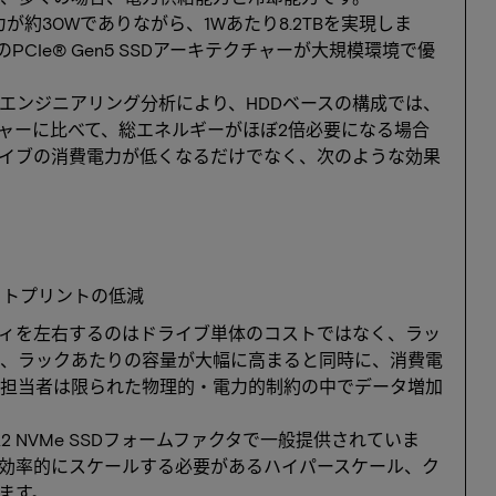
の消費電力が約30Wでありながら、1Wあたり8.2TBを実現しま
PCIe® Gen5 SSDアーキテクチャーが大規模環境で優
エンジニアリング分析により、HDDベースの構成では、
チャーに比べて、総エネルギーがほぼ2倍必要になる場合
イブの消費電力が低くなるだけでなく、次のような効果
ットプリントの低減
ティを左右するのはドライブ単体のコストではなく、ラッ
5TBにより、ラックあたりの容量が大幅に高まると同時に、消費電
担当者は限られた物理的・電力的制約の中でデータ増加
LおよびU.2 NVMe SSDフォームファクタで一般提供されていま
効率的にスケールする必要があるハイパースケール、ク
ます。