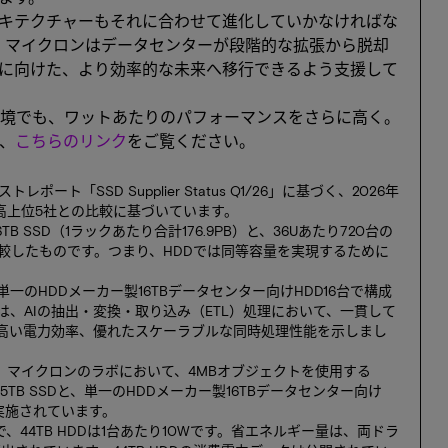
ーキテクチャーもそれに合わせて進化していかなければな
、マイクロンはデータセンターが段階的な拡張から脱却
に向けた、より効率的な未来へ移行できるよう支援して
境でも、ワットあたりのパフォーマンスをさらに高く。
は、
こちらのリンク
をご覧ください。
ストレポート「SSD Supplier Status Q1/26」に基づく、2026年
上高上位5社との比較に基づいています。
TB SSD（1ラックあたり合計176.9PB）と、36Uあたり720台の
）を比較したものです。つまり、HDDでは同等容量を実現するために
Dと、単一のHDDメーカー製16TBデータセンター向けHDD16台で構成
SSDは、AIの抽出・変換・取り込み（ETL）処理において、一貫して
高い電力効率、優れたスケーラブルな同時処理性能を示しまし
トは、マイクロンのラボにおいて、4MBオブジェクトを使用する
N 245TB SSDと、単一のHDDメーカー製16TBデータセンター向け
して実施されています。
力は30Wで、44TB HDDは1台あたり10Wです。省エネルギー量は、両ドラ