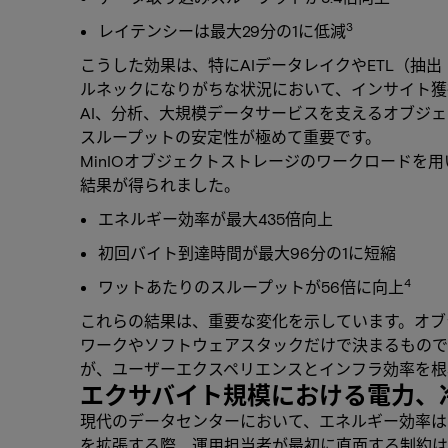
3
レイテンシーは最大29分の1に低減
こうした効果は、特にAIデータレイクやETL（抽
ルネックになりがちな状況において、インサイト獲
AI、分析、大規模データサービスを支えるオブジ
スループットの安定性が極めて重要です。
MinIOオブジェクトストレージのワークロードを用いてM
結果が得られました。
エネルギー効率が最大435倍向上
初回バイト到達時間が最大96分の1に短縮
4
ワットあたりのスループットが56倍に向上
これらの結果は、重要な変化を示しています。オブ
ワークやソフトウェアスタックだけで決まるもので
が、ユーザーエクスペリエンスとインフラ効率を根
エクサバイト規模における電力、
現代のデータセンターにおいて、エネルギー効率は
を拡張する際、運用担当者が最初に直面する制約は