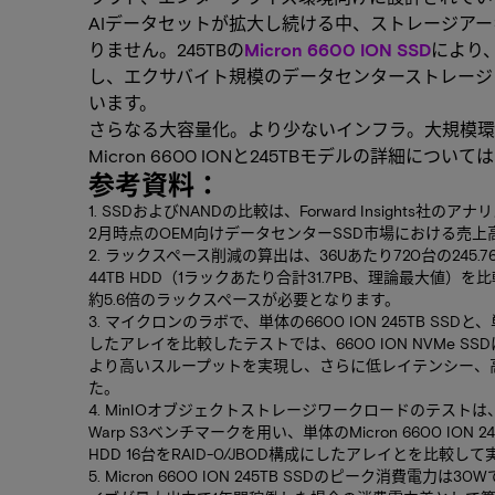
AIデータセットが拡大し続ける中、ストレージア
りません。245TBの
Micron 6600 ION SSD
により
し、エクサバイト規模のデータセンターストレージ
います。
さらなる大容量化。より少ないインフラ。大規模環
Micron 6600 IONと245TBモデルの詳細について
参考資料：
1. SSDおよびNANDの比較は、Forward Insights社のアナリ
2月時点のOEM向けデータセンターSSD市場における売
2. ラックスペース削減の算出は、36Uあたり720台の245.76
44TB HDD（1ラックあたり合計31.7PB、理論最大値
約5.6倍のラックスペースが必要となります。
3. マイクロンのラボで、単体の6600 ION 245TB SS
したアレイを比較したテストでは、6600 ION NVMe 
より高いスループットを実現し、さらに低レイテンシー、
た。
4. MinIOオブジェクトストレージワークロードのテス
Warp S3ベンチマークを用い、単体のMicron 6600 IO
HDD 16台をRAID-0/JBOD構成にしたアレイとを比較
5. Micron 6600 ION 245TB SSDのピーク消費電