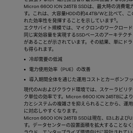
Micron 6600 ION 245TB SSDは、最大時
す。これは、大容量HDDの約4.4TB/Wと比べて、この
5
れた効率性を発揮することを示しています
。
エクサバイト規模では、マイクロンのワークロード
同じ実効容量を実現するSSDベースのアーキテク
があることが示されています。その結果、単にドラ
も得られます。
冷却需要の低減
電力使用効率（PUE）の改善
導入期間全体を通じた運用コストとカーボンフ
現代のAIおよびクラウド環境では、スケーラビリ
ク単位の効率です。Micron 6600 ION 24
力とシステムの複雑さを抑えられることから、運用
に対応しやすくなります。
Micron 6600 ION 245TB SSDは現在、E3.
す。データセンターの設置面積を拡大することなく
ラウド、エンタープライズ環境向けに設計されてい