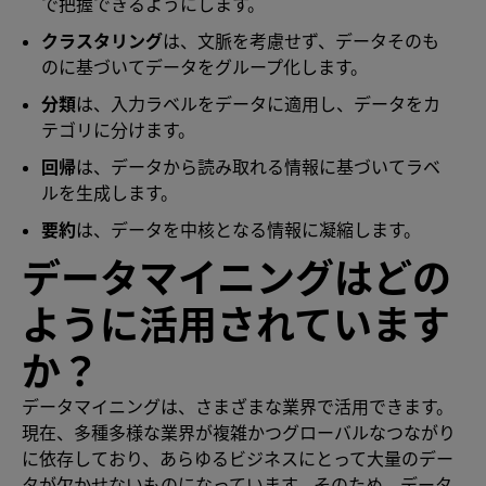
で把握できるようにします。
クラスタリング
は、文脈を考慮せず、データそのも
のに基づいてデータをグループ化します。
分類
は、入力ラベルをデータに適用し、データをカ
テゴリに分けます。
回帰
は、データから読み取れる情報に基づいてラベ
ルを生成します。
要約
は、データを中核となる情報に凝縮します。
データマイニングはどの
ように活用されています
か？
データマイニングは、さまざまな業界で活用できます。
現在、多種多様な業界が複雑かつグローバルなつながり
に依存しており、あらゆるビジネスにとって大量のデー
タが欠かせないものになっています。そのため、データ