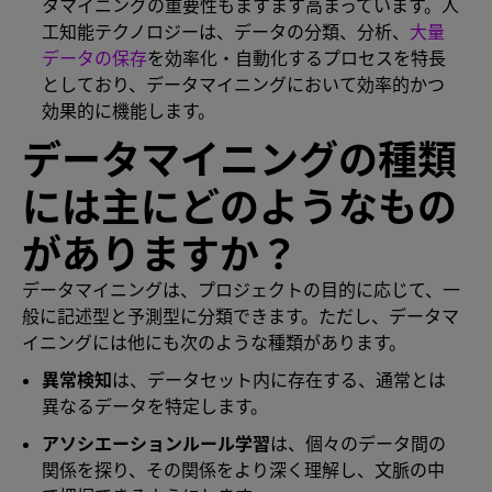
タマイニングの重要性もますます高まっています。人
工知能テクノロジーは、データの分類、分析、
大量
データの保存
を効率化・自動化するプロセスを特長
としており、データマイニングにおいて効率的かつ
効果的に機能します。
データマイニングの種類
には主にどのようなもの
がありますか？
データマイニングは、プロジェクトの目的に応じて、一
般に記述型と予測型に分類できます。ただし、データマ
イニングには他にも次のような種類があります。
異常検知
は、データセット内に存在する、通常とは
異なるデータを特定します。
アソシエーションルール学習
は、個々のデータ間の
関係を探り、その関係をより深く理解し、文脈の中