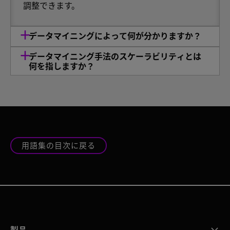
調整できます。
データマイニングによって何が分かりますか？
データマイニング手法のスケーラビリティとは
何を指しますか？
用語集の目次に戻る
製品