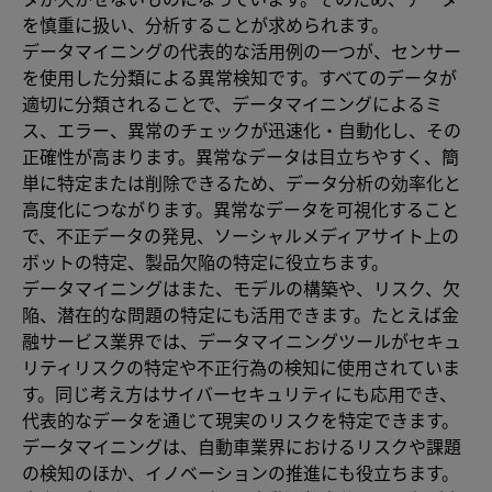
を慎重に扱い、分析することが求められます。
データマイニングの代表的な活用例の一つが、センサー
を使用した分類による異常検知です。すべてのデータが
適切に分類されることで、データマイニングによるミ
ス、エラー、異常のチェックが迅速化・自動化し、その
正確性が高まります。異常なデータは目立ちやすく、簡
単に特定または削除できるため、データ分析の効率化と
高度化につながります。異常なデータを可視化すること
で、不正データの発見、ソーシャルメディアサイト上の
ボットの特定、製品欠陥の特定に役立ちます。
データマイニングはまた、モデルの構築や、リスク、欠
陥、潜在的な問題の特定にも活用できます。たとえば金
融サービス業界では、データマイニングツールがセキュ
リティリスクの特定や不正行為の検知に使用されていま
す。同じ考え方はサイバーセキュリティにも応用でき、
代表的なデータを通じて現実のリスクを特定できます。
データマイニングは、自動車業界におけるリスクや課題
の検知のほか、イノベーションの推進にも役立ちます。