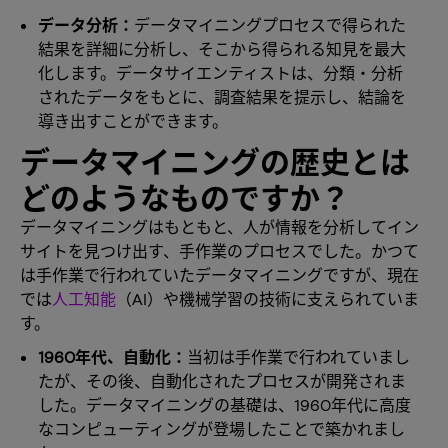
データ分析：
データマイニングプロセスで得られた
結果を詳細に分析し、そこから得られる知見を最大
化します。データサイエンティストは、分類・分析
されたデータをもとに、調査結果を提示し、結論を
導き出すことができます。
データマイニングの歴史とは
どのようなものですか？
データマイニングはもともと、人が情報を分析してイン
サイトを見つけ出す、手作業のプロセスでした。かつて
は手作業で行われていたデータマイニングですが、現在
では
人工知能
（AI）や機械学習の技術に支えられていま
す。
1960年代、自動化：
当初は手作業で行われていまし
たが、その後、自動化されたプロセスが開発されま
した。データマイニングの基礎は、1960年代に高度
なコンピューティングが登場したことで築かれまし