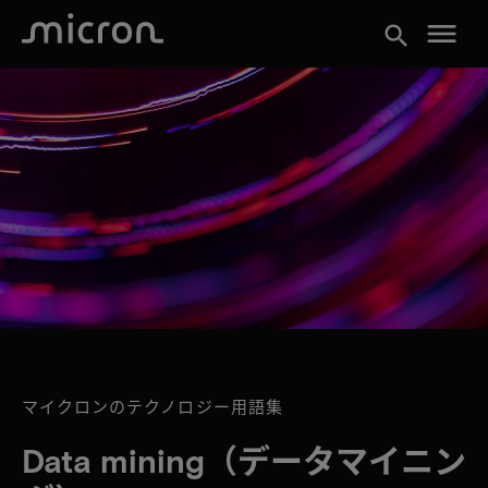
menu
search
マイクロンのテクノロジー用語集
Data mining（データマイニン