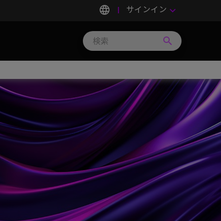
language
サインイン
keyboard_arrow_down
search
Search
Micron
Technology