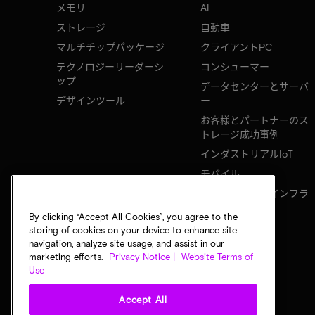
メモリ
AI
ストレージ
自動車
マルチチップパッケージ
クライアントPC
テクノロジーリーダーシ
コンシューマー
ップ
データセンターとサーバ
デザインツール
ー
お客様とパートナーのス
トレージ成功事例
インダストリアルIoT
モバイル
ネットワークのインフラ
ストラクチャ
By clicking “Accept All Cookies”, you agree to the
storing of cookies on your device to enhance site
navigation, analyze site usage, and assist in our
marketing efforts.
Privacy Notice |
Website Terms of
Use
Accept All