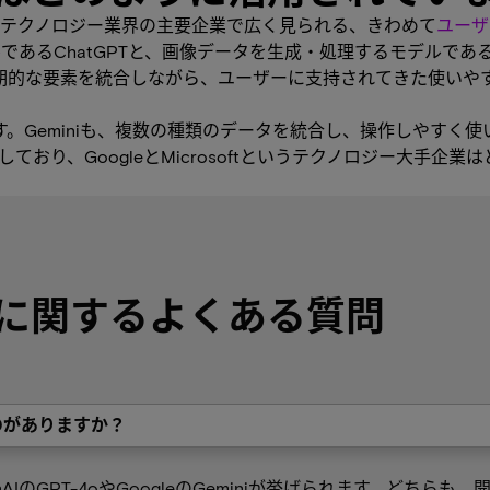
テクノロジー業界の主要企業で広く見られる、きわめて
ユーザ
ル
であるChatGPTと、画像データを生成・処理するモデルであるD
つ画期的な要素を統合しながら、ユーザーに支持されてきた使い
あります。Geminiも、複数の種類のデータを統合し、操作しやす
を実現しており、GoogleとMicrosoftというテクノロジー大
に関するよくある質問
のがありますか？
IのGPT-4oやGoogleのGeminiが挙げられます。どちら