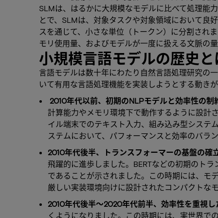
SLMは、はるかに大規模なモデルに比べて処理能
とで、SLMは、対象タスクや対象領域において良
スを通じて、小さな単位（トークン）に分割されま
モリ使用量、およびモデルが一度に扱える文脈の量
小規模言語モデルの歴史と
言語モデルは数十年にわたり自然言語処理研究の一
いて有用な言語処理機能を実装しようとする動きが
2010年代以前、初期のNLPモデルと効率性の制
計算能力やメモリ環境下で動作するように設計さ
イル端末でのテキスト入力、組み込み型システ
ステムにおいて、パフォーマンスと効率のバラ
2010年代後半、トランスフォーマーの基盤の確
飛躍的に進歩しました。BERTなどの初期のト
であることが示されました。この時期には、モデルの蒸
厳しい実装環境向けに設計されたコンパクトな
2010年代後半～2020年代前半、効率性
を重視し
くようになりました。この時期には、実世界で