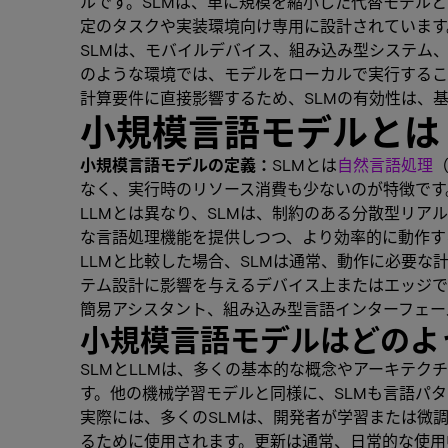
ルです。SLMは、単に規模を縮小した代替モデル
定のタスクや実装環境向け専用に設計されています
SLMは、モバイルデバイス、組み込み型システム
のような環境では、モデルをローカルで実行するこ
計算要件に直接影響するため、SLMの有効性は、
小規模言語モデルとは
小規模言語モデルの定義：
SLMとは
自然言語処理
なく、実行時のリソース消費も少ないのが特徴です
LLMとは異なり、SLMは、制約のある分散型リア
な言語処理機能を提供しつつ、より効率的に動作す
LLMと比較した場合、SLMは通常、動作に必要
テム設計に影響を与えるデバイス上またはエッジで
簡易アシスタント、組み込み型言語インターフェー
小規模言語モデルはどのよ
SLMとLLMは、多くの基本的な概念やアーキテ
す。他の機械学習モデルと同様に、SLMも言語パ
実際には、多くのSLMは、開発者が学習または微
るために使用されます。更新は通常、日常的な使用