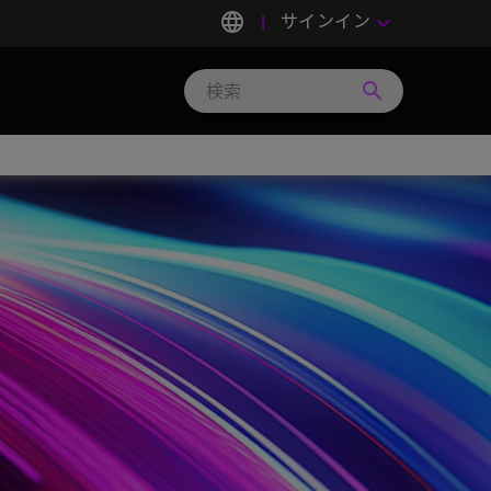
language
サインイン
keyboard_arrow_down
search
Search
Micron
Technology