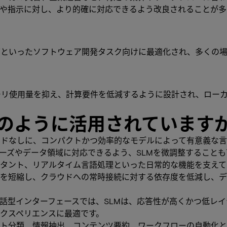
トや指示に対し、より的確に対応できるよう改良されることが
グといったソフトウェア開発タスク向けに最適化され、多くの
メモリ使用量を抑え、計算要件を低減するように設計され、ロー
のように活用されています
ッドなしに、コンパクトかつ効率的なモデルによって有意義な
ーズやデータ領域に対応できるよう、SLMを微調整することも
スタント、リアルタイム言語処理といった日常的な機能を支えて
を短縮し、クラウドへの常時接続に対する依存度を低減し、デ
話型インターフェースでは、SLMは、応答性が高くかつ低レ
クスペリエンスに最適です。
スト分類、情報抽出、コンテンツ要約、ワークフローの自動化