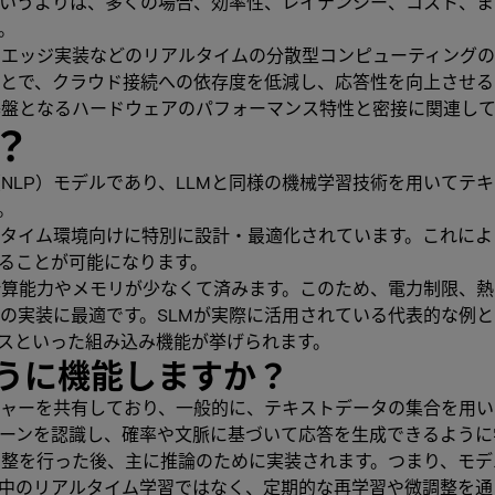
というよりは、多くの場合、効率性、レイテンシー、コスト、
。
、エッジ実装などのリアルタイムの分散型コンピューティング
とで、クラウド接続への依存度を低減し、応答性を向上させる
基盤となるハードウェアのパフォーマンス特性と密接に関連し
？
（NLP）モデルであり、LLMと同様の機械学習技術を用いてテ
。
ルタイム環境向けに特別に設計・最適化されています。これによ
ることが可能になります。
な計算能力やメモリが少なくて済みます。このため、電力制限、
の実装に最適です。SLMが実際に活用されている代表的な例
スといった組み込み機能が挙げられます。
うに機能しますか？
クチャーを共有しており、一般的に、テキストデータの集合を用
ターンを認識し、確率や文脈に基づいて応答を生成できるように
調整を行った後、主に推論のために実装されます。つまり、モ
中のリアルタイム学習ではなく、定期的な再学習や微調整を通