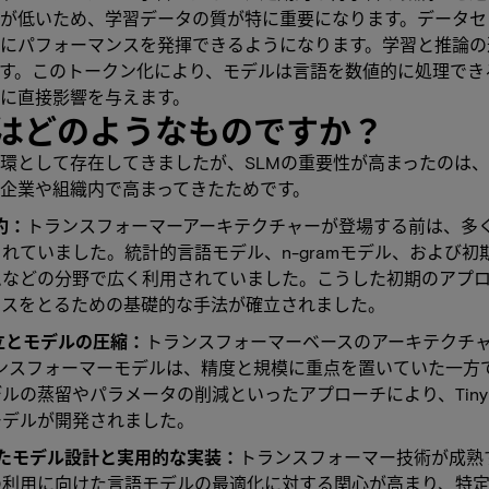
力が低いため、学習データの質が特に重要になります。データ
好にパフォーマンスを発揮できるようになります。学習と推論
す。このトークン化により、モデルは言語を数値的に処理でき
に直接影響を与えます。
はどのようなものですか？
環として存在してきましたが、SLMの重要性が高まったのは
企業や組織内で高まってきたためです。
約：
トランスフォーマーアーキテクチャーが登場する前は、多
れていました。統計的言語モデル、n-gramモデル、および
ムなどの分野で広く利用されていました。こうした初期のアプ
ンスをとるための基礎的な手法が確立されました。
立とモデルの圧縮：
トランスフォーマーベースのアーキテクチ
ランスフォーマーモデルは、精度と規模に重点を置いていた一方
留やパラメータの削減といったアプローチにより、TinyBERT、
モデルが開発されました。
たモデル設計と実用的な実装：
トランスフォーマー技術が成熟
の利用に向けた言語モデルの最適化に対する関心が高まり、特