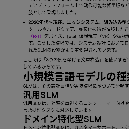
ェアプラットフォーム上で動作可能な軽量版など
肢として登場しました。
2020年代～現在、エッジシステム、組み込み
ツールやハードウェア、最適化技術が進歩したこ
（IoT）
デバイス、[BG1] 仮想現実（VR）
す。こうした環境では、システム設計において
れたSLMの役割がより重要視されています。
ここでは「3つの例を挙げる文章構造」を使いすぎ
しているからです。
小規模言語モデルの種
SLMは、その設計目標や実装環境に基づいて分類
汎用SLM
汎用SLMは、効率を重視するコンシューマー向け
言語処理タスクに対応しています。
ドメイン特化型SLM
ドメイン特化型SLMは、カスタマーサポート、テ