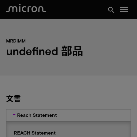
menu
search
MRDIMM
undefined 部品
文書
Reach Statement
REACH Statement