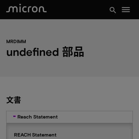
menu
search
MRDIMM
undefined 部品
文書
Reach Statement
REACH Statement