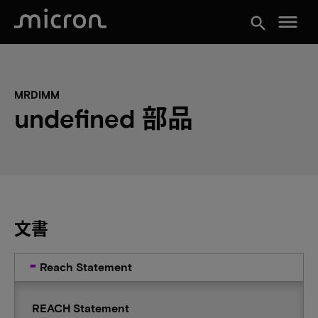
menu
search
MRDIMM
undefined 部品
文書
Reach Statement
REACH Statement