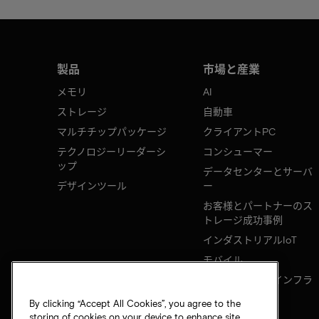
製品
市場と産業
メモリ
AI
ストレージ
自動車
マルチチップパッケージ
クライアントPC
テクノロジーリーダーシ
コンシューマー
ップ
データセンターとサーバ
デザインツール
ー
お客様とパートナーのス
トレージ成功事例
インダストリアルIoT
モバイル
ネットワークのインフラ
ストラクチャ
By clicking “Accept All Cookies”, you agree to the
storing of cookies on your device to enhance site