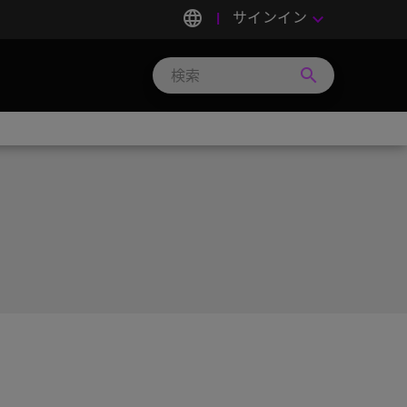
language
サインイン
keyboard_arrow_down
search
Search
Micron
Technology