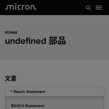
menu
search
RDIMM
undefined 部品
文書
Reach Statement
REACH Statement