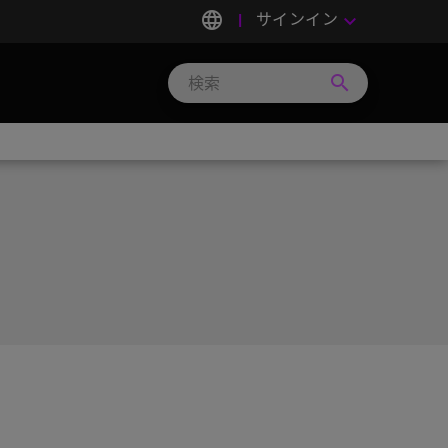
language
サインイン
keyboard_arrow_down
search
Search
Micron
Technology