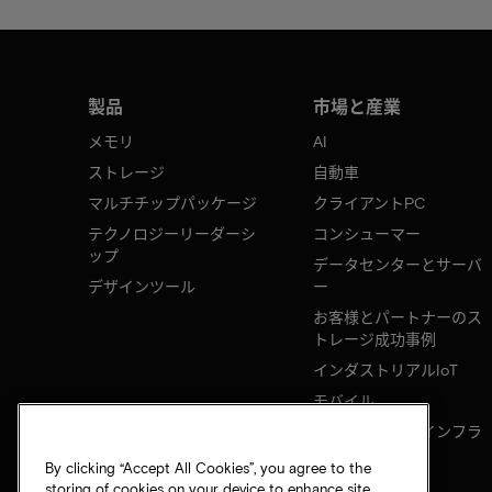
製品
市場と産業
メモリ
AI
ストレージ
自動車
マルチチップパッケージ
クライアントPC
テクノロジーリーダーシ
コンシューマー
ップ
データセンターとサーバ
デザインツール
ー
お客様とパートナーのス
トレージ成功事例
インダストリアルIoT
モバイル
ネットワークのインフラ
ストラクチャ
By clicking “Accept All Cookies”, you agree to the
storing of cookies on your device to enhance site