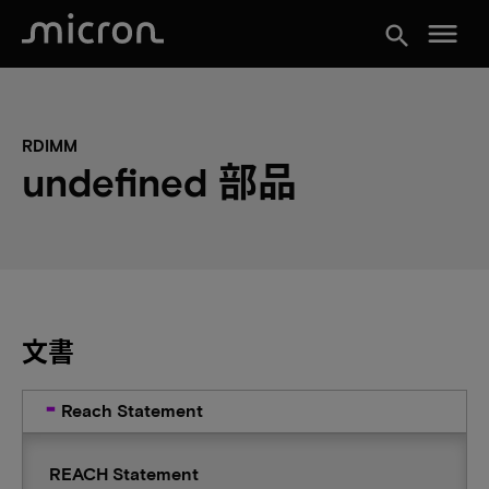
menu
search
RDIMM
undefined 部品
文書
Reach Statement
REACH Statement