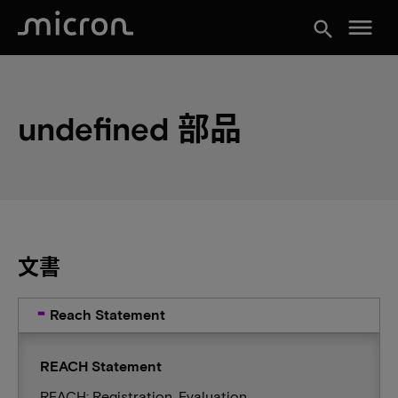
menu
search
undefined 部品
文書
Reach Statement
REACH Statement
REACH: Registration, Evaluation,