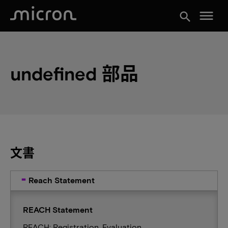
menu
search
undefined 部品
文書
Reach Statement
REACH Statement
REACH: Registration, Evaluation,