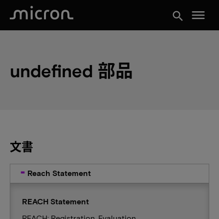
menu
search
undefined 部品
文書
Reach Statement
REACH Statement
REACH: Registration, Evaluation,