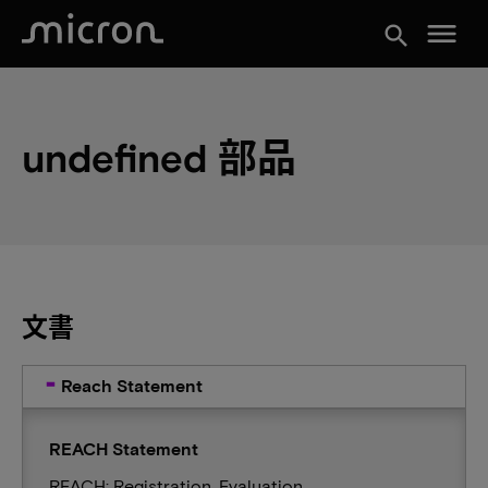
menu
search
undefined 部品
文書
Reach Statement
REACH Statement
REACH: Registration, Evaluation,