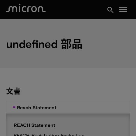
menu
search
undefined 部品
文書
Reach Statement
REACH Statement
REACH: Registration, Evaluation,