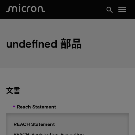
menu
search
undefined 部品
文書
Reach Statement
REACH Statement
REACH: Registration, Evaluation,